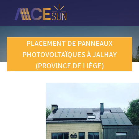
Retour
vers
l'accueil
PLACEMENT DE PANNEAUX
PHOTOVOLTAÏQUES À JALHAY
(PROVINCE DE LIÈGE)